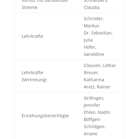
Vorsitz mit beratender
Schneiders,
Stimme
Claudia
Schröder,
Markus
Dr. Sebastian,
Lehrkräfte
Julia
Höfer,
Geraldine
Clausen, Lothar
Lehrkräfte
Breuer,
(Vertretung)
Katharina
Aretz, Rainer
Gröhsges,
Jennifer
Ehlen, Nadin
Erziehungsberechtigte
Böffgen-
Schildgen,
Ariane