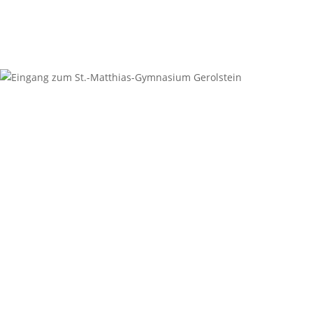
Beiträge
Kontakt
Anschrift
St.-Matthias-Gymnasium
Digoinstraße 1
54568 Gerolstein
Sekretariat
06591-94987-0
06591-94987-29
sekretariat@st-matthias-gymnasium.eu