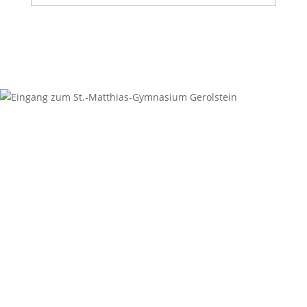
aller
Beiträge
Kontakt
Anschrift
St.-Matthias-Gymnasium
Digoinstraße 1
54568 Gerolstein
Sekretariat
06591-94987-0
06591-94987-29