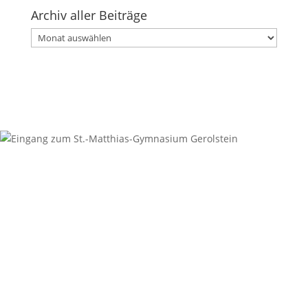
Archiv aller Beiträge
Archiv
aller
Beiträge
Kontakt
Anschrift
St.-Matthias-Gymnasium
Digoinstraße 1
54568 Gerolstein
Sekretariat