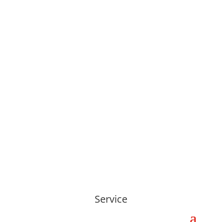
Di & Fr: 07:30-13:00
Service