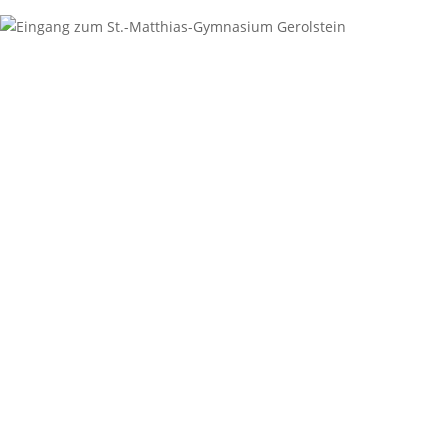
Anschrift
St.-Matthias-Gymnasium
Digoinstraße 1
54568 Gerolstein
Sekretariat
06591-94987-0
06591-94987-29
sekretariat@st-matthias-gymnasium.eu
Öffnungszeiten
Mo, Mi, Do: 07:30-16:00