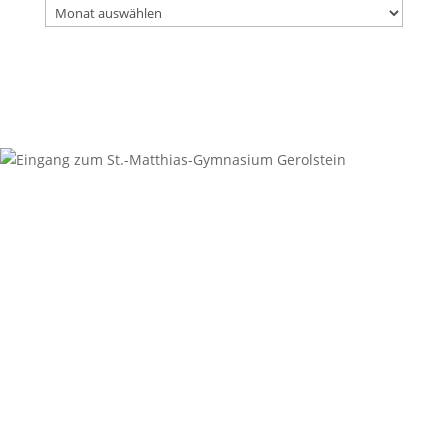
Archiv
aller
Beiträge
Kontakt
Anschrift
St.-Matthias-Gymnasium
Digoinstraße 1
54568 Gerolstein
Sekretariat
06591-94987-0