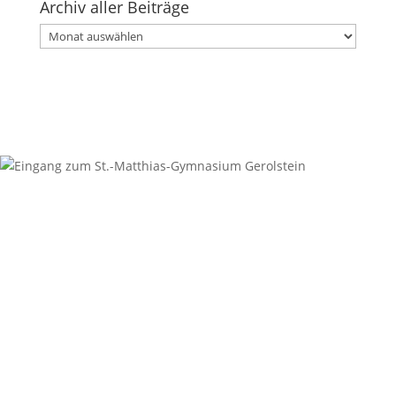
Archiv aller Beiträge
Archiv
aller
Beiträge
Kontakt
Anschrift
St.-Matthias-Gymnasium
Digoinstraße 1
54568 Gerolstein
Sekretariat