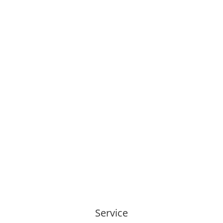
Mo, Mi, Do: 07:30-16:00
Di & Fr: 07:30-13:00
Service