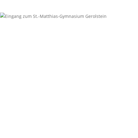
Kontakt
Anschrift
St.-Matthias-Gymnasium
Digoinstraße 1
54568 Gerolstein
Sekretariat
06591-94987-0
06591-94987-29
sekretariat@st-matthias-gymnasium.eu
Öffnungszeiten