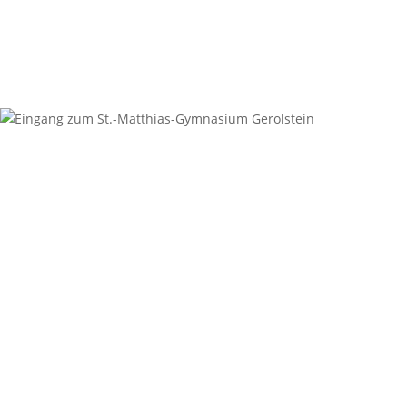
aller
Beiträge
Kontakt
Anschrift
St.-Matthias-Gymnasium
Digoinstraße 1
54568 Gerolstein
Sekretariat
06591-94987-0
06591-94987-29