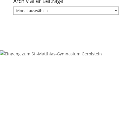
Archiv aller Beiträge
Archiv
aller
Beiträge
Kontakt
Anschrift
St.-Matthias-Gymnasium
Digoinstraße 1
54568 Gerolstein
Sekretariat